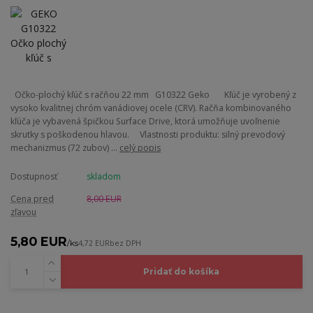
Očko-plochý kľúč s račňou 22 mm G10322 Geko Kľúč je vyrobený z
vysoko kvalitnej chróm vanádiovej ocele (CRV). Račňa kombinovaného
kľúča je vybavená špičkou Surface Drive, ktorá umožňuje uvoľnenie
skrutky s poškodenou hlavou. Vlastnosti produktu: silný prevodový
mechanizmus (72 zubov) ...
celý popis
Dostupnosť
skladom
Cena pred
8,00 EUR
zľavou
5,80 EUR
/
ks
4,72 EUR
bez DPH
Pridať do košíka