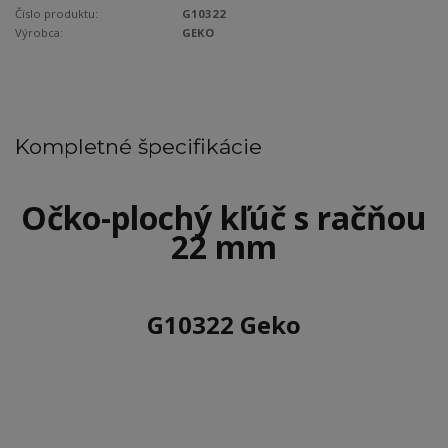
Číslo produktu:
G10322
Výrobca:
GEKO
Kompletné špecifikácie
Očko-plochý kľúč s račňou
22 mm
G10322 Geko