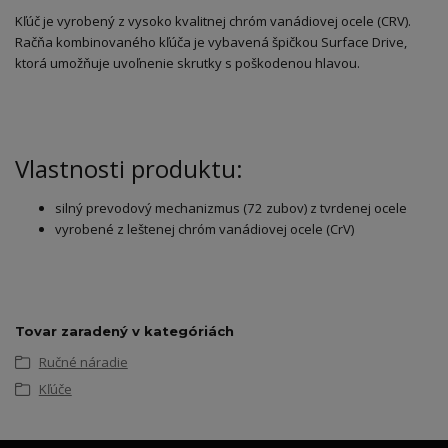
Kľúč je vyrobený z vysoko kvalitnej chróm vanádiovej ocele (CRV).
Račňa kombinovaného kľúča je vybavená špičkou Surface Drive,
ktorá umožňuje uvoľnenie skrutky s poškodenou hlavou.
Vlastnosti produktu:
silný prevodový mechanizmus (72 zubov) z tvrdenej ocele
vyrobené z leštenej chróm vanádiovej ocele (CrV)
Tovar zaradený v kategóriách
Ručné náradie
Kľúče