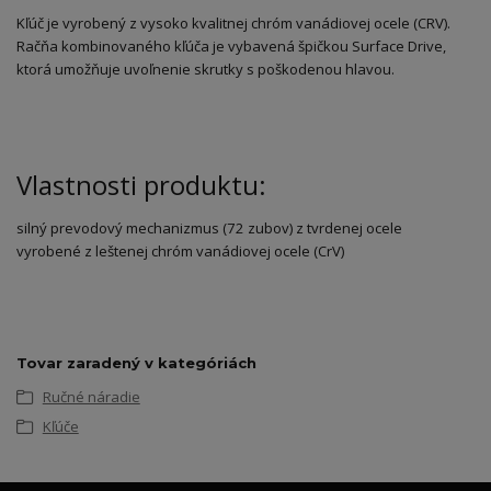
Kľúč je vyrobený z vysoko kvalitnej chróm vanádiovej ocele (CRV).
Račňa kombinovaného kľúča je vybavená špičkou Surface Drive,
ktorá umožňuje uvoľnenie skrutky s poškodenou hlavou.
Vlastnosti produktu:
silný prevodový mechanizmus (72 zubov) z tvrdenej ocele
vyrobené z leštenej chróm vanádiovej ocele (CrV)
Tovar zaradený v kategóriách
Ručné náradie
Kľúče