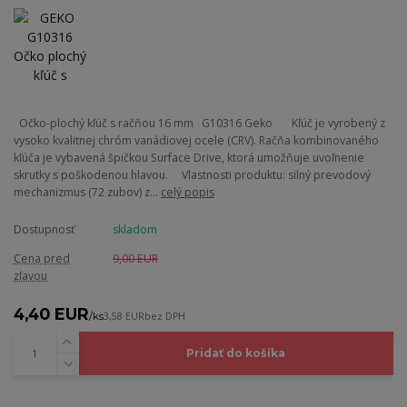
Očko-plochý kľúč s račňou 16 mm G10316 Geko Kľúč je vyrobený z
vysoko kvalitnej chróm vanádiovej ocele (CRV). Račňa kombinovaného
kľúča je vybavená špičkou Surface Drive, ktorá umožňuje uvoľnenie
skrutky s poškodenou hlavou. Vlastnosti produktu: silný prevodový
mechanizmus (72 zubov) z...
celý popis
Dostupnosť
skladom
Cena pred
9,00 EUR
zľavou
4,40 EUR
/
ks
3,58 EUR
bez DPH
Pridať do košíka