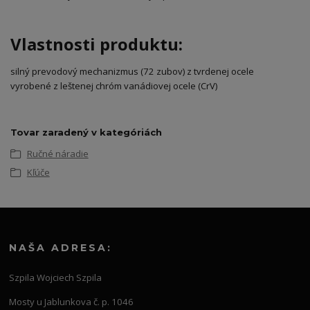
Vlastnosti produktu:
silný prevodový mechanizmus (72 zubov) z tvrdenej ocele
vyrobené z leštenej chróm vanádiovej ocele (CrV)
Tovar zaradený v kategóriách
Ručné náradie
Kľúče
NAŠA ADRESA:
Szpila Wojciech Szpila
Mosty u Jablunkova č. p. 1046