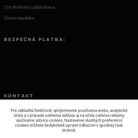
739 98 Mosty u Jablunkova
Česká republika
BEZPEČNÁ PLATBA:
KONTAKT
+421 552 304 860
Pre základnú funkčnosť, spríjemnenie používania webu, analytické
účely a v prípade udelenia súhlasu aj na účely cielenia reklamy
Po-Pia 8.00-13.00
využívame súbory cookies. Nastavenie vlastných preferencií
cookies môžete kedykoľvek upraviť odkazom v spodnej časti
topprodejsk@gmail.com
stránok.