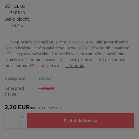
Očko-plochý kľúč s račňou 10 mm G10310 Geko Kľúč je vyrobený z
vysoko kvalitnej chróm vanádiovej ocele (CRV). Račňa kombinovaného
kľúča je vybavená špičkou Surface Drive, ktorá umožňuje uvoľnenie
skrutky s poškodenou hlavou. Vlastnosti produktu: silný prevodový
mechanizmus (72 zubov) z tvrde...
celý popis
Dostupnosť
skladom
Cena pred
4,00 EUR
zľavou
2,20 EUR
/
ks
1,79 EUR
bez DPH
Pridať do košíka