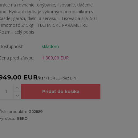
práce na rovnanie, ohýbanie, lisovanie, tlačenie
pod. Hydraulický lis je výborným pomocníkom v
každej garáži, dielni a servisu ... Lisovacia sila: 50T
Hmotnosť: 215kg TECHNICKÉ PARAMETRE:
Rozm...
celý popis
Dostupnosť
skladom
Cena pred zľavou
1 300,00 EUR
949,00 EUR
/
ks
771,54 EUR
bez DPH
Pridať do košíka
Číslo produktu:
G02089
Výrobca:
GEKO