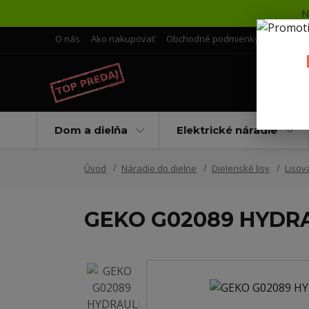
N
O nás
Ako nakupovať
Obchodné podmienky
Doprava 
Dom a dielňa
Elektrické náradie
Úvod
Náradie do dielne
Dielenské lisy
Lisov
GEKO G02089 HYDRAU