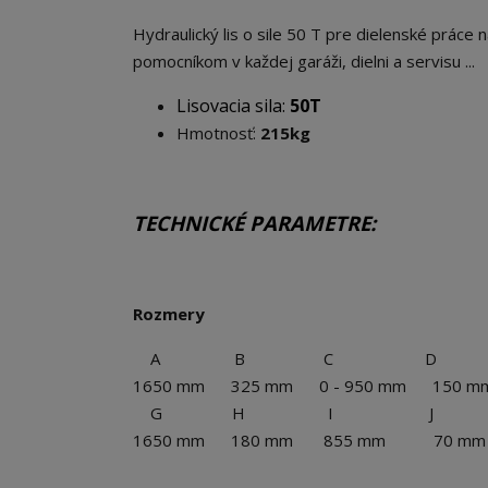
Hydraulický lis o sile 50 T pre dielenské práce 
pomocníkom v každej garáži, dielni a servisu ...
Lisovacia sila:
50T
Hmotnosť:
215kg
TECHNICKÉ PARAMETRE:
Rozmery
A B C D 
1650 mm 325 mm 0 - 950 mm 150 
G H I J 
1650 mm 180 mm 855 mm 70 mm