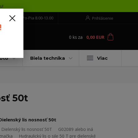
u!
552 304 860
Po-Pia 8.00-13.00
Prihlásenie
!
0
ks
za
0,00 EUR
ť
moto
Biela technika
Viac
sť 50t
Dielenský lis nosnosť 50t
Dielenský lis nosnosť 50T G02089 alebo iná
značka Hydraulický lis o sile 50 T pre dielenské