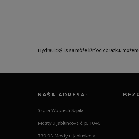
Hydraulický lis sa môže líšiť od obrázku, môžeme
NAŠA ADRESA:
BEZ
Szpila Wojciech Szpila
Mosty u Jablunkova č. p. 1046
739 98 Mosty u Jablunkova