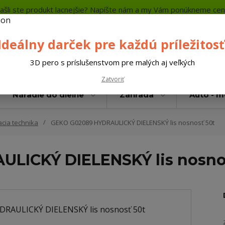
ašli ste produkt lacnejšie? Napíšte nám a my Vám ponúkneme cen
a platba
Kontakty
Neviete si rady? Zavolajte.
+421 
Ideálny darček pre každú príležitosť
Hľada
3D pero s príslušenstvom pre malých aj veľkých
Zatvoriť
Náradie do dielne
Záhrada
Auto - 
acia technika
GEKO G02089 HYDRAULICKÝ DIELENSKÝ lis nosnosť 50t
LICKÝ DIELENSKÝ lis nosno