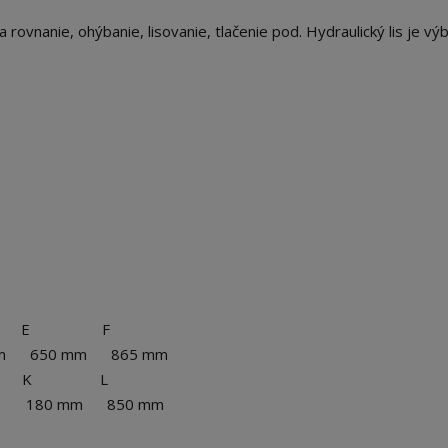
na rovnanie, ohýbanie, lisovanie, tlačenie pod. Hydraulický lis je v
E F
mm 650 mm 865 mm
K L
 180 mm 850 mm