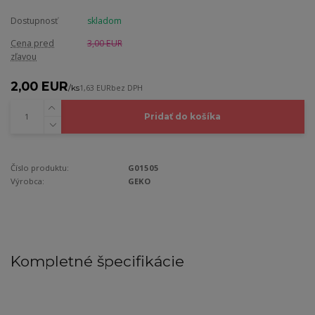
Dostupnosť
skladom
Cena pred
3,00 EUR
zľavou
2,00 EUR
/
ks
1,63 EUR
bez DPH
Pridať do košíka
Číslo produktu:
G01505
Výrobca:
GEKO
Kompletné špecifikácie