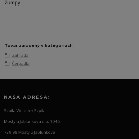
žumpy . . .
Tovar zaradený v kategóriách
Záhrada
Čerpadlá
NAŠA ADRESA:
Szpila Wojciech Szpila
Mosty u Jablunkova č. p. 1046
739 98 Mosty u Jablunkova