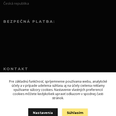
Česká republika
BEZPEČNÁ PLATBA:
KONTAKT
+421 552 304 860
Pre základnú funkčnosť, spríjemnenie používania webu, analytické
účely a v prípade udelenia súhlasu aj na účely cielenia reklamy
Po-Pia 8.00-13.00
využívame súbory cookies. Nastavenie vlastných preferencií
cookies môžete kedykoľvek upraviť odkazom v spodnej časti
topprodejsk@gmail.com
stránok.
Nastavenia
Súhlasím