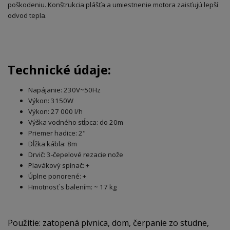
poškodeniu. Konštrukcia plášťa a umiestnenie motora zaisťujú lepší
odvod tepla.
Technické údaje:
Napájanie: 230V~50Hz
Výkon: 3150W
Výkon: 27 000 l/h
Výška vodného stĺpca: do 20m
Priemer hadice: 2"
Dĺžka kábla: 8m
Drvič: 3-čepelové rezacie nože
Plavákový spínač: +
Úplne ponorené: +
Hmotnosť s balením: ~ 17 kg
Použitie: zatopená pivnica, dom, čerpanie zo studne,