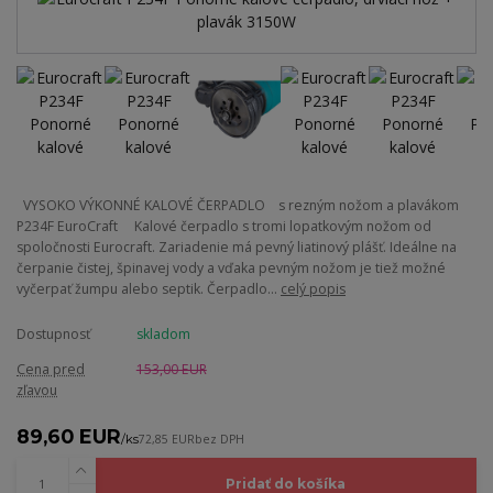
VYSOKO VÝKONNÉ KALOVÉ ČERPADLO s rezným nožom a plavákom
P234F EuroCraft Kalové čerpadlo s tromi lopatkovým nožom od
spoločnosti Eurocraft. Zariadenie má pevný liatinový plášť. Ideálne na
čerpanie čistej, špinavej vody a vďaka pevným nožom je tiež možné
vyčerpať žumpu alebo septik. Čerpadlo...
celý popis
Dostupnosť
skladom
Cena pred
153,00 EUR
zľavou
89,60 EUR
/
ks
72,85 EUR
bez DPH
Pridať do košíka