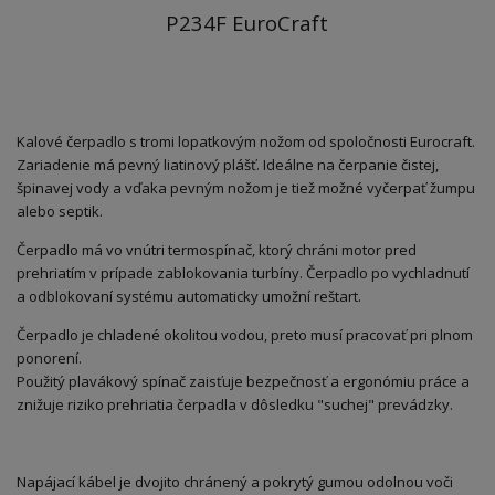
P234F EuroCraft
Kalové čerpadlo s tromi lopatkovým nožom od spoločnosti Eurocraft.
Zariadenie má pevný liatinový plášť. Ideálne na čerpanie čistej,
špinavej vody a vďaka pevným nožom je tiež možné vyčerpať žumpu
alebo septik.
Čerpadlo má vo vnútri termospínač, ktorý chráni motor pred
prehriatím v prípade zablokovania turbíny. Čerpadlo po vychladnutí
a odblokovaní systému automaticky umožní reštart.
Čerpadlo je chladené okolitou vodou, preto musí pracovať pri plnom
ponorení.
Použitý plavákový spínač zaisťuje bezpečnosť a ergonómiu práce a
znižuje riziko prehriatia čerpadla v dôsledku "suchej" prevádzky.
Napájací kábel je dvojito chránený a pokrytý gumou odolnou voči