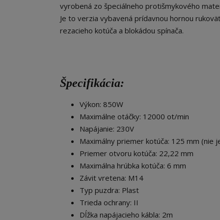
vyrobená zo špeciálneho protišmykového materiá
Je to verzia vybavená prídavnou hornou rukoväť
rezacieho kotúča a blokádou spínača.
Špecifikácia:
Výkon: 850W
Maximálne otáčky: 12000 ot/min
Napájanie: 230V
Maximálny priemer kotúča: 125 mm (nie je
Priemer otvoru kotúča: 22,22 mm
Maximálna hrúbka kotúča: 6 mm
Závit vretena: M14
Typ puzdra: Plast
Trieda ochrany: II
Dĺžka napájacieho kábla: 2m