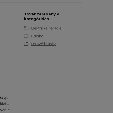
Tovar zaradený v
kategóriách
Elektrické náradie
Brúsky
Uhlové brúsky
asty,
kief a
väť je