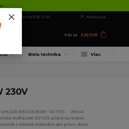
u!
552 304 860
Po-Pia 8.00-13.00
Prihlásenie
!
0
ks
za
0,00 EUR
ť
moto
Biela technika
Viac
W 230V
UHLOVÁ BRÚSKA 850W KD1555 Uhlová
brúska Kraft&Dele KD1555 určená na rezanie,
brúsenie a leštenie materiálov ako je kov, drevo,