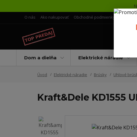
N
O nás
Ako nakupovať
Obchodné podmienky
Doprava 
Dom a dielňa
Elektrické náradie
Úvod
Elektrické náradie
Brúsky
Uhlové brús
Kraft&Dele KD1555