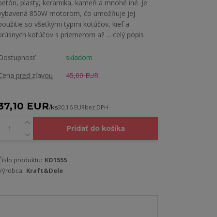
betón, plasty, keramika, kameň a mnohé iné. Je
vybavená 850W motorom, čo umožňuje jej
použitie so všetkými typmi kotúčov, kief a
brúsnych kotúčov s priemerom až ...
celý popis
Dostupnosť
skladom
Cena pred zľavou
45,00 EUR
37,10 EUR
/
ks
30,16 EUR
bez DPH
Pridať do košíka
Číslo produktu:
KD1555
Výrobca:
Kraft&Dele