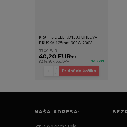
KRAFT&DELE KD1533 UHLOVÁ
BRÚSKA 125mm 900W 230V
55,00 EUR
40,20 EUR
/
ks
do 3 dní
32,68 EUR
bez DPH
Pridať do košíka
NAŠA ADRESA:
BEZ
Szpila Wojciech Szpila