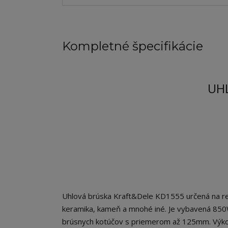
Kompletné špecifikácie
UH
Uhlová brúska Kraft&Dele KD1555 určená na reza
keramika, kameň a mnohé iné. Je vybavená 850W
brúsnych kotúčov s priemerom až 125mm. Výkon