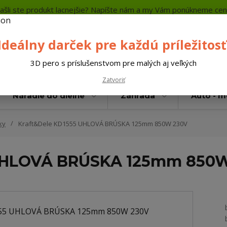
ašli ste produkt lacnejšie? Napíšte nám a my Vám ponúkneme cen
a platba
Kontakty
Neviete si rady? Zavolajte.
+421 
Ideálny darček pre každú príležitosť
Hľada
3D pero s príslušenstvom pre malých aj veľkých
Zatvoriť
Náradie do dielne
Záhrada
Auto - 
ky
Kraft&Dele KD1555 UHLOVÁ BRÚSKA 125mm 850W 230V
 UHLOVÁ BRÚSKA 125mm 850