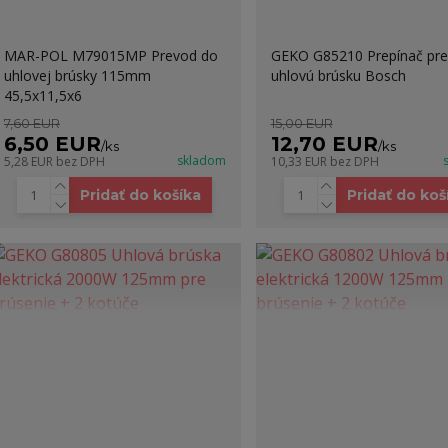
MAR-POL M79015MP Prevod do
GEKO G85210 Prepínač pre
uhlovej brúsky 115mm
uhlovú brúsku Bosch
45,5x11,5x6
7,60 EUR
15,00 EUR
6,50 EUR
12,70 EUR
/
ks
/
ks
skladom
5,28 EUR
bez DPH
10,33 EUR
bez DPH
Pridať do košíka
Pridať do koš