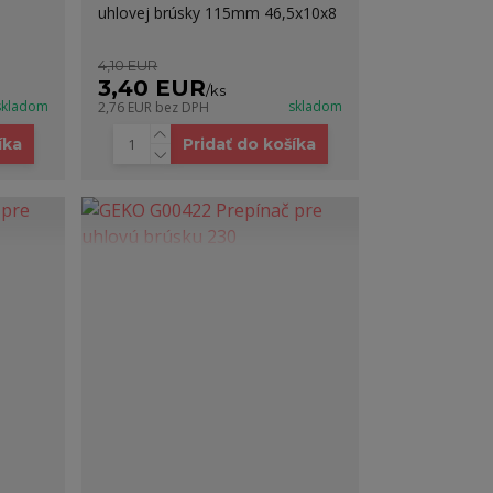
uhlovej brúsky 115mm 46,5x10x8
4,10 EUR
3,40 EUR
/
ks
skladom
skladom
2,76 EUR
bez DPH
íka
Pridať do košíka