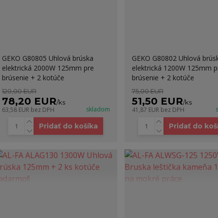
GEKO G80805 Uhlová brúska
GEKO G80802 Uhlová brús
elektrická 2000W 125mm pre
elektrická 1200W 125mm p
brúsenie + 2 kotúče
brúsenie + 2 kotúče
120,00 EUR
75,00 EUR
78,20 EUR
51,50 EUR
/
ks
/
ks
skladom
63,58 EUR
bez DPH
41,87 EUR
bez DPH
Pridať do košíka
Pridať do koš