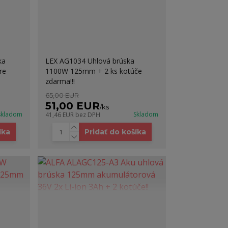
ka
LEX AG1034 Uhlová brúska
re
1100W 125mm + 2 ks kotúče
zdarma!!!
65,00 EUR
51,00 EUR
/
ks
skladom
Skladom
41,46 EUR
bez DPH
íka
Pridať do košíka