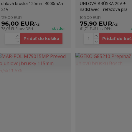
uhlová brúska 125mm 4000mAh
UHLOVÁ BRÚSKA 20V +
21V
nadstavec - reťazová píla
129,00 EUR
105,00 EUR
96,00 EUR
75,90 EUR
/
ks
/
ks
skladom
78,05 EUR
bez DPH
61,71 EUR
bez DPH
Pridať do košíka
Pridať do koš