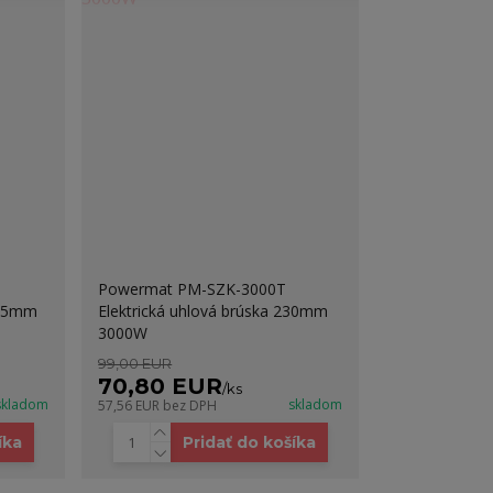
á
Powermat PM-SZK-3000T
125mm
Elektrická uhlová brúska 230mm
3000W
99,00 EUR
70,80 EUR
/
ks
skladom
skladom
57,56 EUR
bez DPH
íka
Pridať do košíka