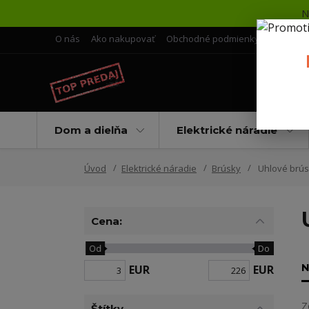
N
O nás
Ako nakupovať
Obchodné podmienky
Doprava 
Dom a dielňa
Elektrické náradie
Úvod
Elektrické náradie
Brúsky
Uhlové brús
Cena:
Od
Do
N
EUR
EUR
Z
Štítky