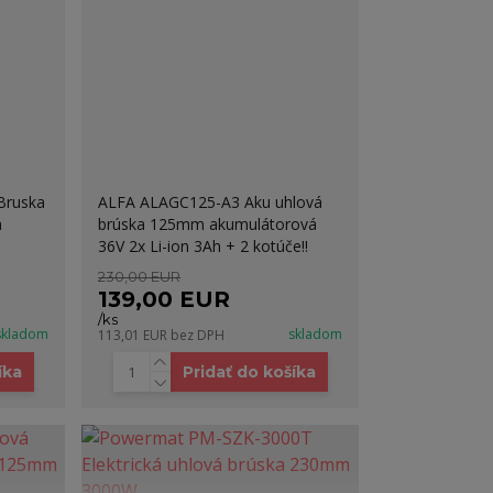
Bruska
ALFA ALAGC125-A3 Aku uhlová
a
brúska 125mm akumulátorová
36V 2x Li-ion 3Ah + 2 kotúče!!
230,00 EUR
139,00 EUR
/
ks
skladom
skladom
113,01 EUR
bez DPH
íka
Pridať do košíka