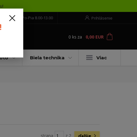
u!
552 304 860
Po-Pia 8.00-13.00
Prihlásenie
!
0
ks
za
0,00 EUR
ť
moto
Biela technika
Viac
strana
z 2
ďalšie