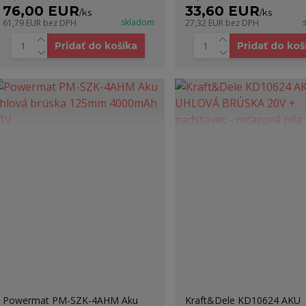
76,00 EUR
33,60 EUR
/
ks
/
ks
skladom
61,79 EUR
bez DPH
27,32 EUR
bez DPH
Pridať do košíka
Pridať do koš
Powermat PM-SZK-4AHM Aku
Kraft&Dele KD10624 AKU