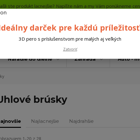
ašli ste produkt lacnejšie? Napíšte nám a my Vám ponúkneme cen
a platba
Kontakty
Neviete si rady? Zavolajte.
+421 
Ideálny darček pre každú príležitosť
Hľada
3D pero s príslušenstvom pre malých aj veľkých
Zatvoriť
Náradie do dielne
Záhrada
Auto - 
ky
Uhlové brúsky
ajnovšie
Najlacnejšie
Najdrahšie
obrazujem 1-20 z 28