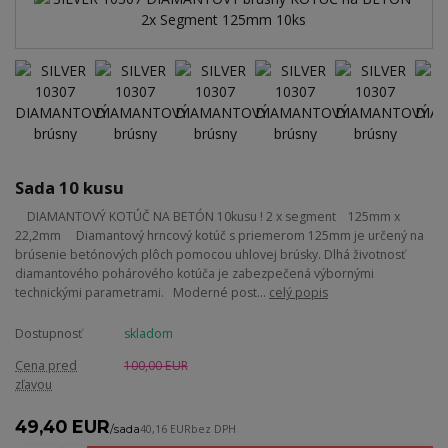
Sada 10 kusu
DIAMANTOVÝ KOTÚČ NA BETÓN 10kusu ! 2 x segment 125mm x
22,2mm Diamantový hrncový kotúč s priemerom 125mm je určený na
brúsenie betónových plôch pomocou uhlovej brúsky. Dlhá životnosť
diamantového pohárového kotúča je zabezpečená výbornými
technickými parametrami. Moderné post...
celý popis
Dostupnosť
skladom
Cena pred
100,00 EUR
zľavou
49,40 EUR
/
sada
40,16 EUR
bez DPH