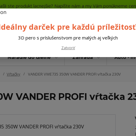
ašli ste produkt lacnejšie? Napíšte nám a my Vám ponúkneme cen
a platba
Kontakty
Neviete si rady? Zavolajte.
+421 
Ideálny darček pre každú príležitosť
Hľada
3D pero s príslušenstvom pre malých aj veľkých
Zatvoriť
Náradie do dielne
Záhrada
Auto - 
Vŕtačky
VANDER VWE735 350W VANDER PROFI vŕtačka 230V
W VANDER PROFI vŕtačka 2