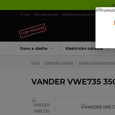
N
O nás
Ako nakupovať
Obchodné podmienky
Doprava 
Dom a dielňa
Elektrické náradie
Úvod
Elektrické náradie
Vŕtačky a príslušenstvo
VANDER VWE735 350