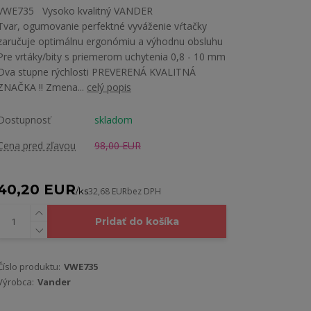
VWE735 Vysoko kvalitný VANDER
Tvar, ogumovanie perfektné vyváženie vŕtačky
zaručuje optimálnu ergonómiu a výhodnu obsluhu
Pre vrtáky/bity s priemerom uchytenia 0,8 - 10 mm
Dva stupne rýchlosti PREVERENÁ KVALITNÁ
ZNAČKA !! Zmena...
celý popis
Dostupnosť
skladom
Cena pred zľavou
98,00 EUR
40,20 EUR
/
ks
32,68 EUR
bez DPH
Pridať do košíka
Číslo produktu:
VWE735
Výrobca:
Vander