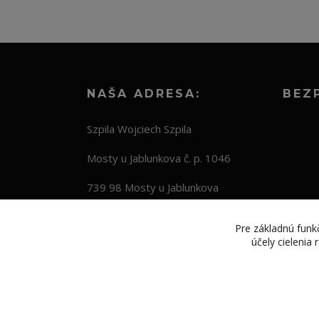
NAŠA ADRESA:
BEZ
Szpila Wojciech Szpila
Mosty u Jablunkova č. p. 1046
739 98 Mosty u Jablunkova
Česká republika
Pre základnú funkč
účely cielenia