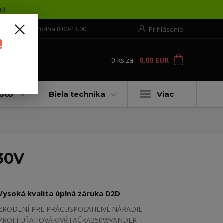
u!
552 304 860
Po-Pia 8.00-13.00
Prihlásenie
!
0
ks
za
0,00 EUR
ť
moto
Biela technika
Viac
30V
Vysoká kvalita úplná záruka D2D
ZRODENÍ PRE PRÁCUSPOĽAHLIVÉ NÁRADIE
PROFI UŤAHOVÁK/VŔTAČKA350WVANDER