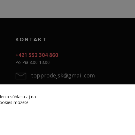
KONTAKT
+421 552 304 860
Po-Pia 8.00-13.00
topprodejsk@gmail.com
lenia súhlasu aj na
 cookies môžete