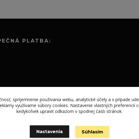
PEČNÁ PLATBA:
nosť, spríjemnenie používania webu, analytické účely a v prípade ude
 reklamy využívame súbory cookies. Nastavenie vlastných preferencií
kedykoľvek upraviť odkazom v spodnej časti stránok.
Nastavenia
Súhlasím