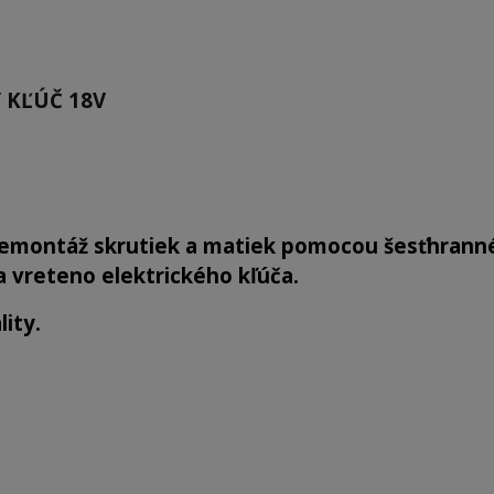
 KĽÚČ 18V
 demontáž skrutiek a matiek pomocou šesťhrann
a vreteno elektrického kľúča.
ity.