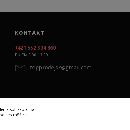
KONTAKT
+421 552 304 860
Po-Pia 8.00-13.00
topprodejsk@gmail.com
lenia súhlasu aj na
 cookies môžete