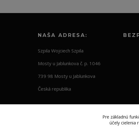
NAŠA ADRESA:
BEZ
Szpila Wojciech Szpila
Mosty u Jablunkova č. p. 1046
739 98 Mosty u Jablunkova
Česká republika
Pre základnú funkč
účely cielenia