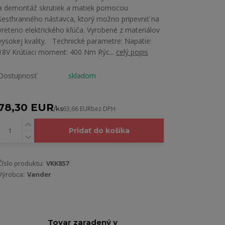
a demontáž skrutiek a matiek pomocou
šesťhranného nástavca, ktorý možno pripevniť na
vreteno elektrického kľúča. Vyrobené z materiálov
vysokej kvality. Technické parametre: Napätie:
18V Krútiaci moment: 400 Nm Rýc...
celý popis
Dostupnosť
skladom
78,30 EUR
/
ks
63,66 EUR
bez DPH
Pridať do košíka
Číslo produktu:
VKK857
Výrobca:
Vander
Tovar zaradený v