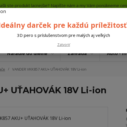
ašli ste produkt lacnejšie? Napíšte nám a my Vám ponúkneme cen
a platba
Kontakty
Neviete si rady? Zavolajte.
+421 
Ideálny darček pre každú príležitosť
Hľada
3D pero s príslušenstvom pre malých aj veľkých
Zatvoriť
Náradie do dielne
Záhrada
Auto - 
ače
VANDER VKK857 AKU+ UŤAHOVÁK 18V Li-ion
+ UŤAHOVÁK 18V Li-ion