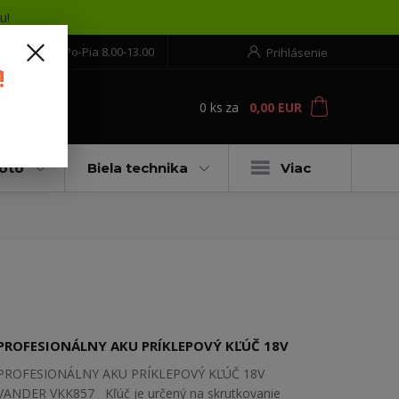
u!
552 304 860
Po-Pia 8.00-13.00
Prihlásenie
!
0
ks
za
0,00 EUR
ť
moto
Biela technika
Viac
PROFESIONÁLNY AKU PRÍKLEPOVÝ KĽÚČ 18V
PROFESIONÁLNY AKU PRÍKLEPOVÝ KĽÚČ 18V
VANDER VKK857 Kľúč je určený na skrutkovanie