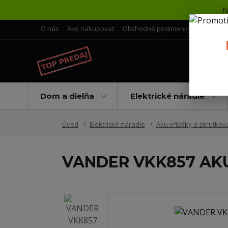
N
O nás
Ako nakupovať
Obchodné podmienky
Doprava 
Dom a dielňa
Elektrické náradie
Úvod
Elektrické náradie
Aku vŕtačky a skrutkov
VANDER VKK857 AKU