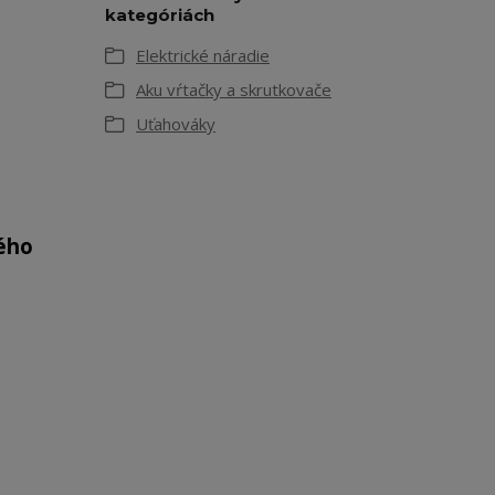
kategóriách
Elektrické náradie
Aku vŕtačky a skrutkovače
Uťahováky
ého