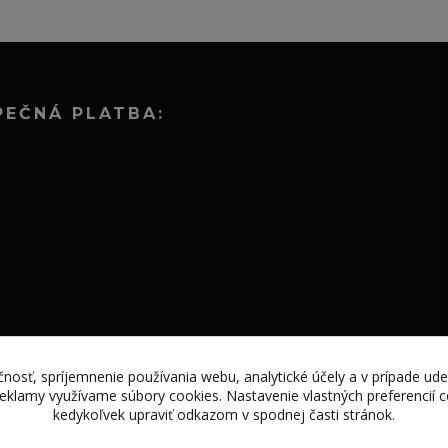
PEČNÁ PLATBA:
nosť, spríjemnenie používania webu, analytické účely a v prípade ude
 reklamy využívame súbory cookies. Nastavenie vlastných preferencií
kedykoľvek upraviť odkazom v spodnej časti stránok.
Vytvorené na
Eshop-rychlo.sk