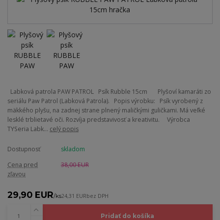
Labková patrola PAW PATROL Psík Rubble 15cm Plyšoví kamaráti zo
seriálu Paw Patrol (Labková Patrola). Popis výrobku: Psík vyrobený z
mäkkého plyšu, na zadnej strane plnený maličkými guličkami. Má veľké
lesklé trblietavé oči. Rozvíja predstavivosť a kreativitu. Výrobca
TYSeria Labk...
celý popis
Dostupnosť
skladom
Cena pred
38,00 EUR
zľavou
29,90 EUR
/
ks
24,31 EUR
bez DPH
Pridať do košíka