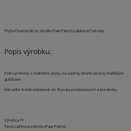
Plyšoví kamaráti zo seriálu Paw Patrol (Labková Patrola).
Popis výrobku:
Psík vyrobený z mäkkého plyšu, na zadnej strane plnený maličkými
guličkami.
Má veľké lesklé trblietavé oči. Rozvíja predstavivosť a kreativitu.
Výrobca TY
Seria Labková patrola (Paw Patrol)