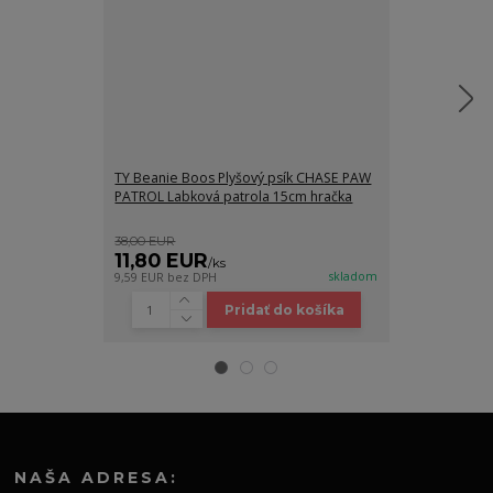
TY Beanie Boos Plyšový psík CHASE PAW
Plyšový psík 
PATROL Labková patrola 15cm hračka
Labková patro
38,00 EUR
38,00 EUR
11,80 EUR
29,90 E
/
ks
skladom
9,59 EUR
bez DPH
24,31 EUR
bez 
Pridať do košíka
NAŠA ADRESA: