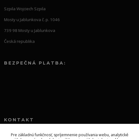
Szpila Wojciech Szpila
Mosty u Jablunkova č. p. 1046
739 98 Mosty u Jablunkova
Česká republika
BEZPEČNÁ PLATBA:
KONTAKT
+421 552 304 860
Pre základnú funkčnosť, spríjemnenie používania webu, analytické