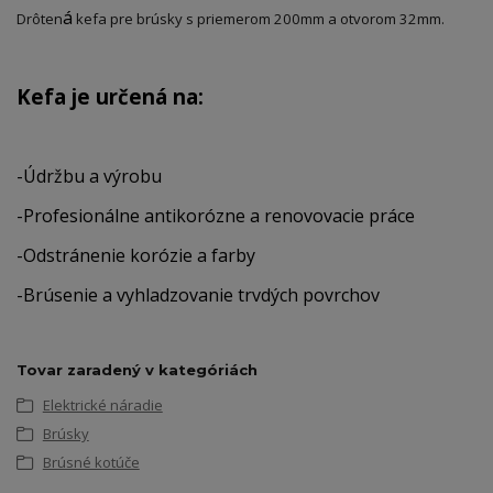
á
Drôten
kefa pre brúsky s priemerom 200mm a otvorom 32mm.
Kefa je určen
á
na:
-Údržbu a výrobu
-Profesionálne antikorózne a renovovacie práce
-Odstránenie korózie a farby
-Brúsenie a vyhladzovanie trvdých povrchov
Tovar zaradený v kategóriách
Elektrické náradie
Brúsky
Brúsné kotúče