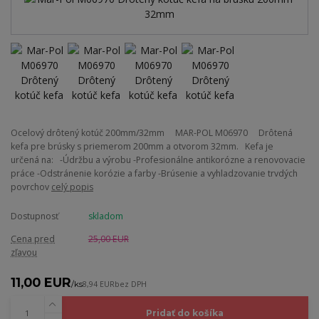
Ocelový drôtený kotúč 200mm/32mm MAR-POL M06970 Drôtená
kefa pre brúsky s priemerom 200mm a otvorom 32mm. Kefa je
určená na: -Údržbu a výrobu -Profesionálne antikorózne a renovovacie
práce -Odstránenie korózie a farby -Brúsenie a vyhladzovanie trvdých
povrchov
celý popis
Dostupnosť
skladom
Cena pred
25,00 EUR
zľavou
11,00 EUR
/
ks
8,94 EUR
bez DPH
Pridať do košíka