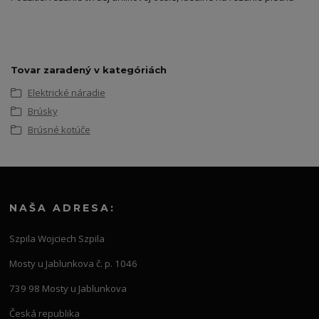
Tovar zaradený v kategóriách
Elektrické náradie
Brúsky
Brúsné kotúče
NAŠA ADRESA:
Szpila Wojciech Szpila
Mosty u Jablunkova č. p. 1046
739 98 Mosty u Jablunkova
Česká republika