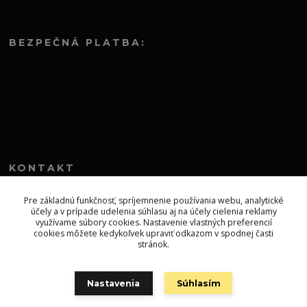
BEZPEČNÁ PLATBA:
KONTAKT
+421 552 304 860
Pre základnú funkčnosť, spríjemnenie používania webu, analytické
účely a v prípade udelenia súhlasu aj na účely cielenia reklamy
Po-Pia 8.00-13.00
využívame súbory cookies. Nastavenie vlastných preferencií
cookies môžete kedykoľvek upraviť odkazom v spodnej časti
topprodejsk@gmail.com
stránok.
Nastavenia
Súhlasím