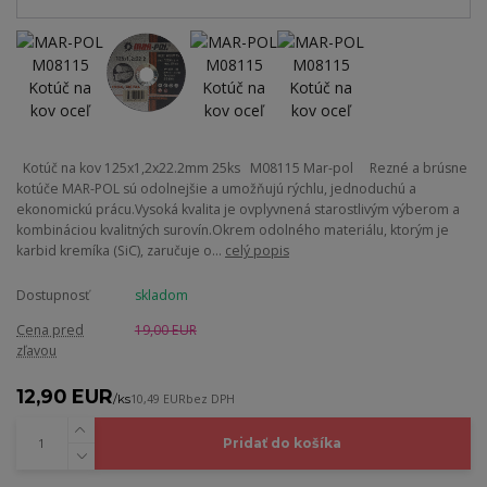
Kotúč na kov 125x1,2x22.2mm 25ks M08115 Mar-pol Rezné a brúsne
kotúče MAR-POL sú odolnejšie a umožňujú rýchlu, jednoduchú a
ekonomickú prácu.Vysoká kvalita je ovplyvnená starostlivým výberom a
kombináciou kvalitných surovín.Okrem odolného materiálu, ktorým je
karbid kremíka (SiC), zaručuje o...
celý popis
Dostupnosť
skladom
Cena pred
19,00 EUR
zľavou
12,90 EUR
/
ks
10,49 EUR
bez DPH
Pridať do košíka