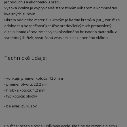
jednoduchú a ekonomickú prácu.
Vysoká kvalita je ovplyvnená starostlivým výberom a kombináciou
kvalitných surovín.
Okrem odolného materiálu, ktorým je karbid kremíka (SiC), zaručuje
odolnosť a bezpečnosť kotúčov predovšetkým ich premyslený
dizajn: homogénna zmes vysokokvalitného brúsneho materiálu a
syntetických živíc, vystužená vrstvami zo skleneného vlákna.
Technické údaje:
- vonkajší priemer kotúča: 125 mm
- priemer otvoru: 22,2 mm
- hrúbka kotúča: 1,2 mm
- typ kotúča: plochý
- balenie: 25 kusov
Použitie: rezanie tvrdej uhlíkovej ocele, ideálne na rezanie plechu