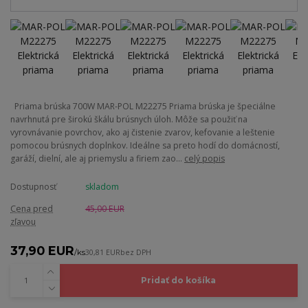
Priama brúska 700W MAR-POL M22275 Priama brúska je špeciálne
navrhnutá pre širokú škálu brúsnych úloh. Môže sa použiť na
vyrovnávanie povrchov, ako aj čistenie zvarov, kefovanie a leštenie
pomocou brúsnych doplnkov. Ideálne sa preto hodí do domácností,
garáží, dielní, ale aj priemyslu a firiem zao...
celý popis
Dostupnosť
skladom
Cena pred
45,00 EUR
zľavou
37,90 EUR
/
ks
30,81 EUR
bez DPH
Pridať do košíka