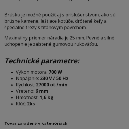
Brúsku je možné použiť aj s príslušenstvom, ako sú
brúsne kamene, leštiace kotúče, drôtené kefy a
špeciálne frézy s titánovým povrchom.
Maximálny priemer náradia je 25 mm. Pevné a silné
uchopenie je zaistené gumovou rukoväťou.
Technické parametre:
Výkon motora:
700 W
Napájanie:
230 V / 50 Hz
Rýchlosť:
27000 ot./min
Vreteno:
6 mm
Hmotnosť:
1,6 kg
Kľúč:
2ks
Tovar zaradený v kategóriách