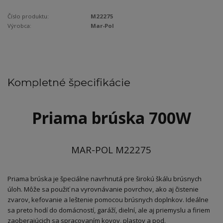
Číslo produktu:
M22275
Výrobca:
Mar-Pol
Kompletné špecifikácie
Priama brúska 700W
MAR-POL M22275
Priama brúska je špeciálne navrhnutá pre širokú škálu brúsnych
úloh. Môže sa použiť na vyrovnávanie povrchov, ako aj čistenie
zvarov, kefovanie a leštenie pomocou brúsnych doplnkov. Ideálne
sa preto hodí do domácností, garáží, dielní, ale aj priemyslu a firiem
zaoberajúcich sa spracovaním kovov, plastov a pod.