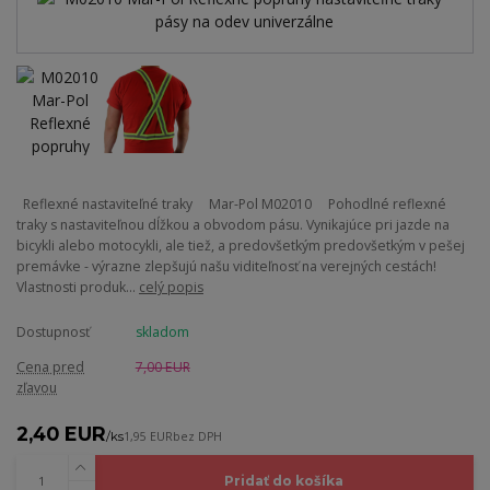
Reflexné nastaviteľné traky Mar-Pol M02010 Pohodlné reflexné
traky s nastaviteľnou dĺžkou a obvodom pásu. Vynikajúce pri jazde na
bicykli alebo motocykli, ale tiež, a predovšetkým predovšetkým v pešej
premávke - výrazne zlepšujú našu viditeľnosť na verejných cestách!
Vlastnosti produk...
celý popis
Dostupnosť
skladom
Cena pred
7,00 EUR
zľavou
2,40 EUR
/
ks
1,95 EUR
bez DPH
Pridať do košíka