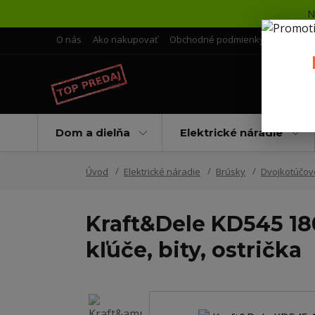
N
O nás
Ako nakupovať
Obchodné podmienky
Doprava 
Dom a dielňa
Elektrické náradie
Úvod
Elektrické náradie
Brúsky
Dvojkotúčov
Kraft&Dele KD545 18
kľúče, bity, ostrička