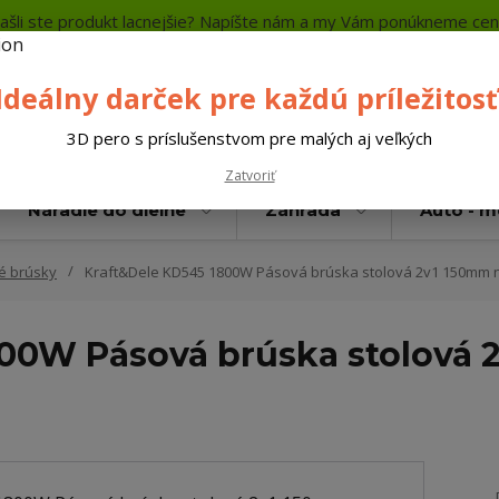
ašli ste produkt lacnejšie? Napíšte nám a my Vám ponúkneme cen
a platba
Kontakty
Neviete si rady? Zavolajte.
+421 
Ideálny darček pre každú príležitosť
Hľada
3D pero s príslušenstvom pre malých aj veľkých
Zatvoriť
Náradie do dielne
Záhrada
Auto - 
é brúsky
Kraft&Dele KD545 1800W Pásová brúska stolová 2v1 150mm na n
00W Pásová brúska stolová 