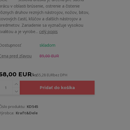
prácu v oblasti brúsenie, ostrenie a čistenie
rôznych druhov rezných nástrojov, nožov, bitov,
kovových častí, kľúčov a ďalších nástrojov a
predmetov. Zariadenie sa vyznačuje vysokou
kvalitou a je vyrobe...
celý popis
Dostupnosť
skladom
Cena pred zľavou
89,00 EUR
68,00 EUR
/
ks
55,28 EUR
bez DPH
Pridať do košíka
Číslo produktu:
KD545
Výrobca:
Kraft&Dele