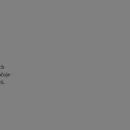
ch
ačuje
ii.