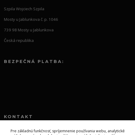
Szpila Wojciech Szpila
Mosty u Jablunkova č. p. 1046
739 98 Mosty u Jablunkova
Česká republika
BEZPEČNÁ PLATBA:
KONTAKT
+421 552 304 860
Pre základnú funkčnosť, spríjemnenie používania webu, analytické