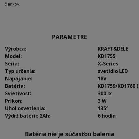
článkov.
PARAMETRE
Výrobca:
KRAFT&DELE
Model:
KD1755
Séria:
X-Series
Typ určenia:
svetidlo LED
Napájanie:
18V
Batéria:
KD1759/KD1760 
Svietivosť:
300 lx
Príkon:
3 W
Uhol osvetlenia:
135°
Výdrž batérie 2Ah:
6 hodín
Batéria nie je súčasťou balenia