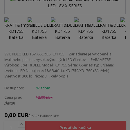
SVIETIDLO LED 18V X-SERIES KD1755 Zariadenie je vyrobené z
kvalitného plastu a vysokovýkonných LED článkov. PARAMETRE
Výrobca: KRAFT&DELE Model: KD1755 Séria: X-Series Typ určenia:
svetidlo LED Napájanie: 18V Batéria: KD1759/KD1760 (2Ah/4Ah)
Svietivosť: 300 lx Príkon: 3 ...
celý popis
Dostupnosť
skladom
Cena pred
12,00 EUR
zľavou
9,80 EUR
/
ks
7,97 EUR
bez DPH
Pridať do košíka