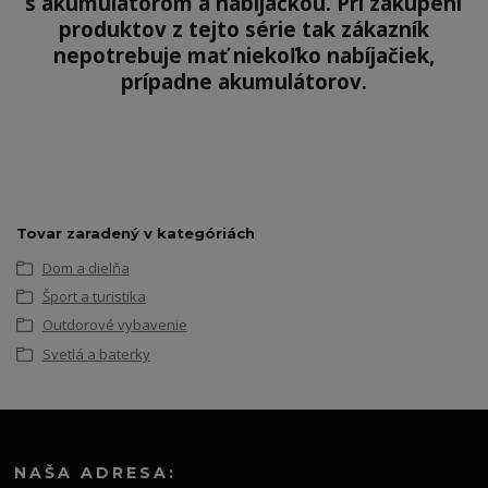
s akumulátorom a nabíjačkou. Pri zakúpení
produktov z tejto série tak zákazník
nepotrebuje mať niekoľko nabíjačiek,
prípadne akumulátorov.
Tovar zaradený v kategóriách
Dom a dielňa
Šport a turistika
Outdorové vybavenie
Svetlá a baterky
NAŠA ADRESA: