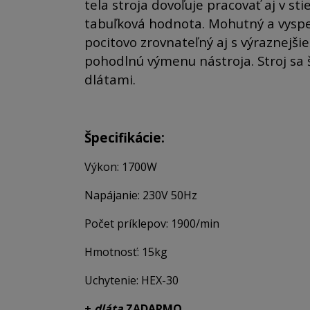
tela stroja dovoľuje pracovať aj v st
tabuľková hodnota.
Mohutný a vyspe
pocitovo zrovnateľný aj s výraznejši
pohodlnú výmenu nástroja. Stroj s
dlátami.
Špecifikácie:
Výkon: 1700W
Napájanie: 230V 50Hz
Počet príklepov: 1900/min
Hmotnosť: 15kg
Uchytenie: HEX-30
+
dláta
ZADARMO