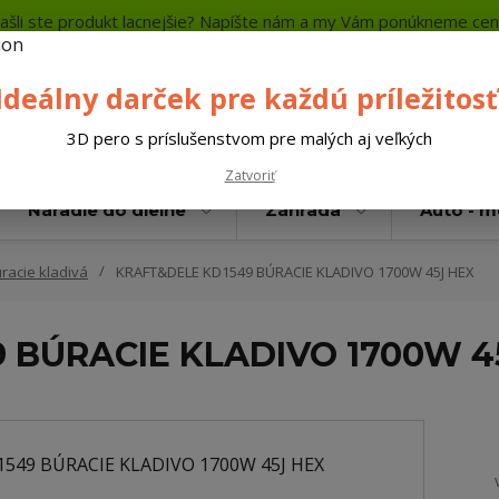
ašli ste produkt lacnejšie? Napíšte nám a my Vám ponúkneme cen
a platba
Kontakty
Neviete si rady? Zavolajte.
+421 
Ideálny darček pre každú príležitosť
Hľada
3D pero s príslušenstvom pre malých aj veľkých
Zatvoriť
Náradie do dielne
Záhrada
Auto - 
racie kladivá
KRAFT&DELE KD1549 BÚRACIE KLADIVO 1700W 45J HEX
 BÚRACIE KLADIVO 1700W 4