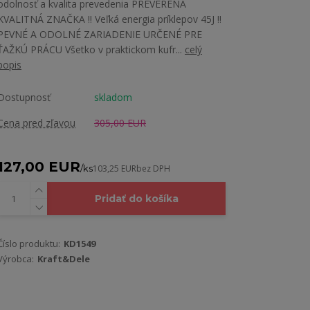
odolnosť a kvalita prevedenia PREVERENÁ
KVALITNÁ ZNAČKA !! Veľká energia príklepov 45J !!
PEVNÉ A ODOLNÉ ZARIADENIE URČENÉ PRE
ŤAŽKÚ PRÁCU Všetko v praktickom kufr...
celý
popis
Dostupnosť
skladom
Cena pred zľavou
305,00 EUR
127,00 EUR
/
ks
103,25 EUR
bez DPH
Pridať do košíka
Číslo produktu:
KD1549
Výrobca:
Kraft&Dele