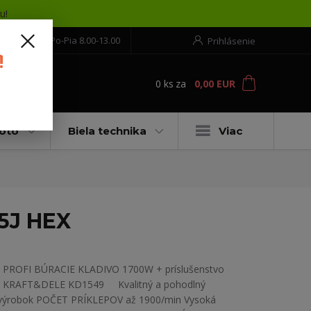
u!
552 304 860
Po-Pia 8.00-13.00
Prihlásenie
!
0
ks
za
0,00 EUR
ť
moto
Biela technika
Viac
5J HEX
PROFI BÚRACIE KLADIVO 1700W + príslušenstvo
KRAFT&DELE KD1549 Kvalitný a pohodlný
výrobok POČET PRÍKLEPOV až 1900/min Vysoká