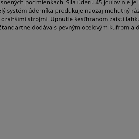
iesnených podmienkach. Sila úderu 45 joulov nie je 
lý systém úderníka produkuje naozaj mohutný ráz
e drahšími strojmi. Upnutie šesťhranom zaistí ľahk
a štandartne dodáva s pevným oceľovým kufrom a