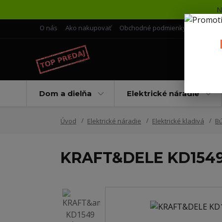
N
O nás
Ako nakupovať
Obchodné podmienky
Doprava 
Dom a dielňa
Elektrické náradie
Úvod
Elektrické náradie
Elektrické kladivá
Bú
KRAFT&DELE KD1549