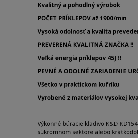
Kvalitný a pohodlný výrobok
POČET PRÍKLEPOV až 1900/min
Vysoká odolnosť a kvalita prevede
PREVERENÁ KVALITNÁ ZNAČKA !!
Veľká energia príklepov 45J !!
PEVNÉ A ODOLNÉ ZARIADENIE UR
Všetko v praktickom kufríku
Vyrobené z materiálov vysokej kval
Výkonné búracie kladivo K&D KD1549
súkromnom sektore alebo krátkodobé