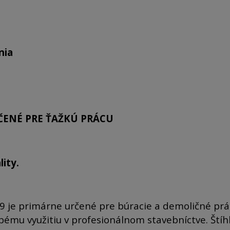
nia
ČENÉ PRE ŤAŽKÚ PRÁCU
ity.
 je primárne určené pre búracie a demoličné prá
mu využitiu v profesionálnom stavebníctve. Štíhl