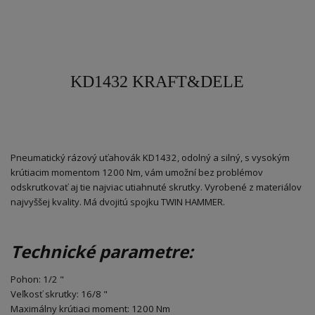
KD1432 KRAFT&DELE
Pneumatický rázový uťahovák KD1432, odolný a silný, s vysokým
krútiacim momentom 1200 Nm, vám umožní bez problémov
odskrutkovať aj tie najviac utiahnuté skrutky. Vyrobené z materiálov
najvyššej kvality. Má dvojitú spojku TWIN HAMMER.
Technické parametre:
Pohon: 1/2 "
Veľkosť skrutky: 16/8 "
Maximálny krútiaci moment: 1200 Nm