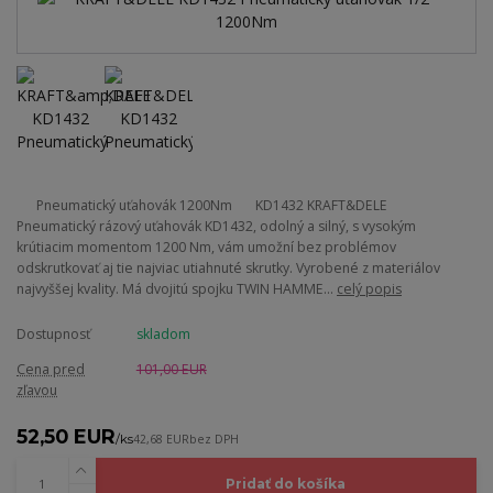
Pneumatický uťahovák 1200Nm KD1432 KRAFT&DELE
Pneumatický rázový uťahovák KD1432, odolný a silný, s vysokým
krútiacim momentom 1200 Nm, vám umožní bez problémov
odskrutkovať aj tie najviac utiahnuté skrutky. Vyrobené z materiálov
najvyššej kvality. Má dvojitú spojku TWIN HAMME...
celý popis
Dostupnosť
skladom
Cena pred
101,00 EUR
zľavou
52,50 EUR
/
ks
42,68 EUR
bez DPH
Pridať do košíka