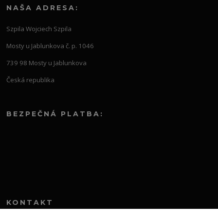
NAŠA ADRESA:
Szpila Wojciech Szpila
Mosty u Jablunkova č. p. 1046
739 98 Mosty u Jablunkova
Česká republika
BEZPEČNÁ PLATBA:
KONTAKT