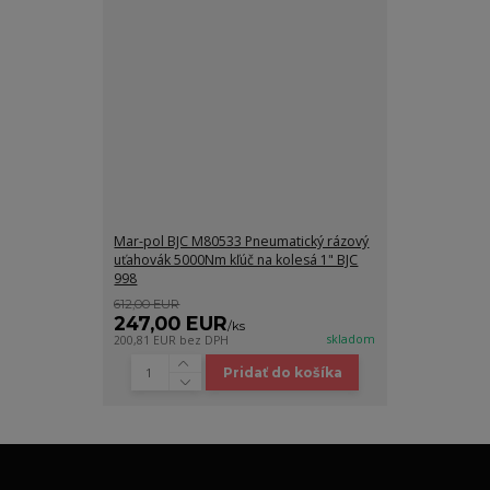
Mar-pol BJC M80533 Pneumatický rázový
uťahovák 5000Nm kľúč na kolesá 1" BJC
998
612,00 EUR
247,00 EUR
/
ks
skladom
200,81 EUR
bez DPH
Pridať do košíka