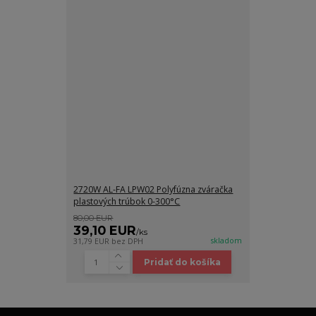
2720W AL-FA LPW02 Polyfúzna zváračka
plastových trúbok 0-300°C
80,00 EUR
39,10 EUR
/
ks
skladom
31,79 EUR
bez DPH
Pridať do košíka