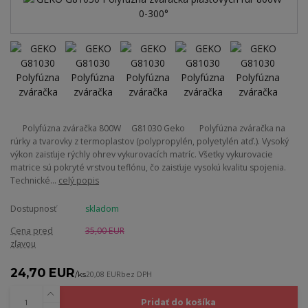
Polyfúzna zváračka 800W G81030 Geko Polyfúzna zváračka na
rúrky a tvarovky z termoplastov (polypropylén, polyetylén atď.). Vysoký
výkon zaisťuje rýchly ohrev vykurovacích matríc. Všetky vykurovacie
matrice sú pokryté vrstvou teflónu, čo zaisťuje vysokú kvalitu spojenia.
Technické...
celý popis
Dostupnosť
skladom
Cena pred
35,00 EUR
zľavou
24,70 EUR
/
ks
20,08 EUR
bez DPH
Pridať do košíka