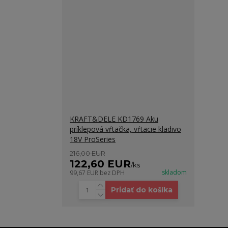
KRAFT&DELE KD1769 Aku
príklepová vŕtačka, vŕtacie kladivo
18V ProSeries
216,00 EUR
122,60 EUR
/
ks
skladom
99,67 EUR
bez DPH
Pridať do košíka