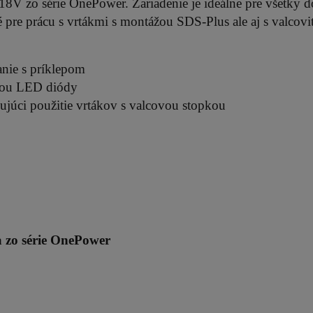
8V zo série OnePower. Zariadenie je ideálne pre všetky 
é pre prácu s vrtákmi s montážou SDS-Plus ale aj s valcov
anie s príklepom
cou LED diódy
ňujúci použitie vrtákov s valcovou stopkou
 zo série
OnePower