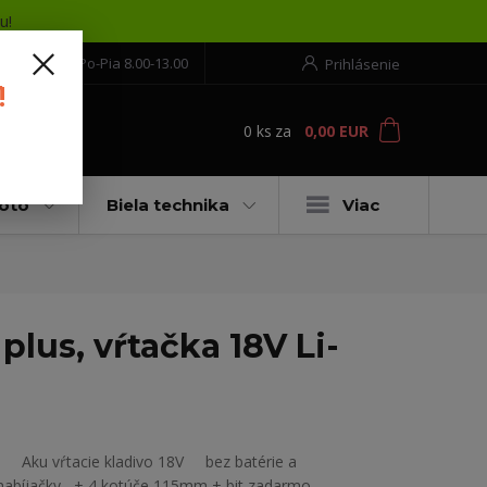
u!
552 304 860
Po-Pia 8.00-13.00
Prihlásenie
!
0
ks
za
0,00 EUR
ť
moto
Biela technika
Viac
lus, vŕtačka 18V Li-
Aku vŕtacie kladivo 18V bez batérie a
nabíjačky + 4 kotúče 115mm + bit zadarmo