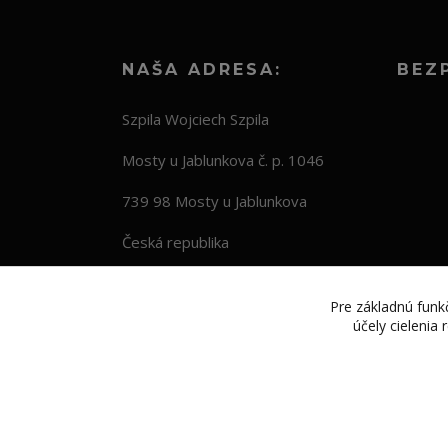
NAŠA ADRESA:
BEZ
Szpila Wojciech Szpila
Mosty u Jablunkova č. p. 1046
739 98 Mosty u Jablunkova
Česká republika
Pre základnú funkč
účely cielenia