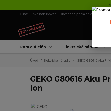
N
O nás
Ako nakupovať
Obchodné podmienky
Doprava 
Dom a dielňa
Elektrické náradie
Úvod
Elektrické náradie
GEKO G80616 Aku Príkle
GEKO G80616 Aku Prík
ion