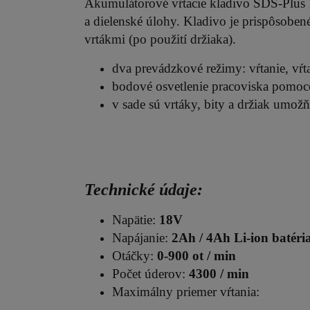
Akumulátorové vŕtacie kladivo SDS-Plus 1
a dielenské úlohy. Kladivo je prispôsoben
vrtákmi (po použití držiaka).
dva prevádzkové režimy: vŕtanie, vŕt
bodové osvetlenie pracoviska pomo
v sade sú vrtáky, bity a držiak umož
Technické údaje:
Napätie:
18V
Napájanie:
2Ah / 4Ah Li-ion batéria
Otáčky:
0-900 ot / min
Počet úderov:
4300 / min
Maximálny priemer vŕtania: