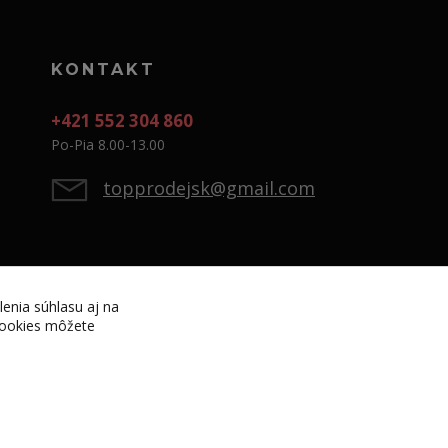
KONTAKT
+421 552 304 860
Po-Pia 8.00-13.00
topprodejsk@gmail.com
lenia súhlasu aj na
 cookies môžete