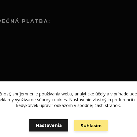
PEČNÁ PLATBA:
nosť, spríjemnenie používania webu, analytické účely a v prípade ude
 reklamy využívame súbory cookies. Nastavenie vlastných preferencií
kedykoľvek upraviť odkazom v spodnej časti stránok.
Vytvorené na
Eshop-rychlo.sk
Nastavenia
Súhlasím