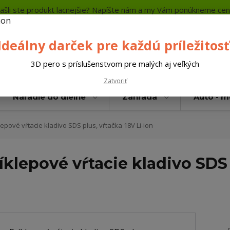
ašli ste produkt lacnejšie? Napíšte nám a my Vám ponúkneme cen
a platba
Kontakty
Neviete si rady? Zavolajte.
+421 
Ideálny darček pre každú príležitosť
Hľada
3D pero s príslušenstvom pre malých aj veľkých
Zatvoriť
Náradie do dielne
Záhrada
Auto - 
pové vŕtacie kladivo SDS plus, vŕtačka 18V Li-ion
lepové vŕtacie kladivo SDS p