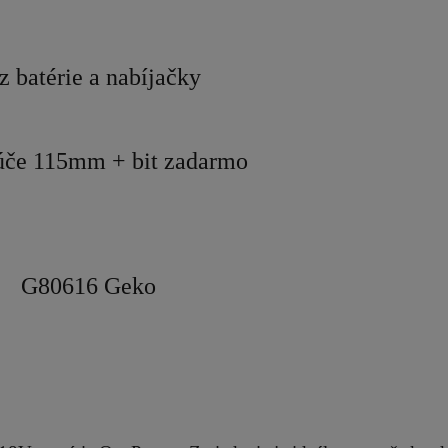
z batérie a nabíjačky
túče 115mm + bit zadarmo
G80616 Geko