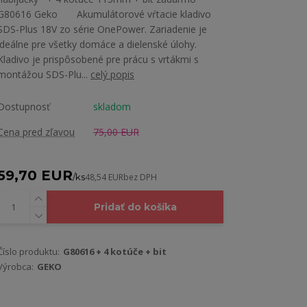
G80616 Geko Akumulátorové vŕtacie kladivo
SDS-Plus 18V zo série OnePower. Zariadenie je
ideálne pre všetky domáce a dielenské úlohy.
Kladivo je prispôsobené pre prácu s vrtákmi s
montážou SDS-Plu...
celý popis
Dostupnosť
skladom
Cena pred zľavou
75,00 EUR
59,70 EUR
/
ks
48,54 EUR
bez DPH
Pridať do košíka
Číslo produktu:
G80616 + 4 kotúče + bit
Výrobca:
GEKO