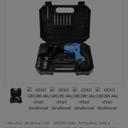
Aku vŕtací skrutkovač 3,6V G80280 Geko Kompaktný, ľahký a