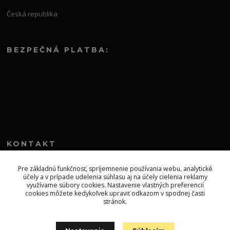
Česká republika
BEZPEČNÁ PLATBA:
KONTAKT
+421 552 304 860
Pre základnú funkčnosť, spríjemnenie používania webu, analytické
účely a v prípade udelenia súhlasu aj na účely cielenia reklamy
Po-Pia 8.00-13.00
využívame súbory cookies. Nastavenie vlastných preferencií
cookies môžete kedykoľvek upraviť odkazom v spodnej časti
topprodejsk@gmail.com
stránok.