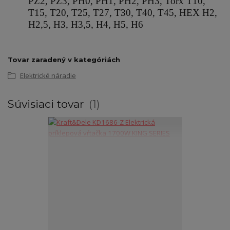
PZ2, PZ3, PH0, PH1, PH2, PH3, Torx T10,
T15, T20, T25, T27, T30, T40, T45, HEX H2,
H2,5, H3, H3,5, H4, H5, H6
Tovar zaradený v kategóriách
Elektrické náradie
Súvisiaci tovar
1