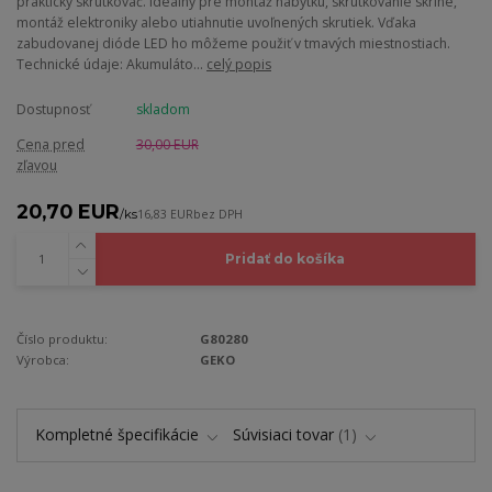
praktický skrutkovač. Ideálny pre montáž nábytku, skrutkovanie skrine,
montáž elektroniky alebo utiahnutie uvoľnených skrutiek. Vďaka
zabudovanej dióde LED ho môžeme použiť v tmavých miestnostiach.
Technické údaje: Akumuláto...
celý popis
Dostupnosť
skladom
Cena pred
30,00 EUR
zľavou
20,70 EUR
/
ks
16,83 EUR
bez DPH
Pridať do košíka
Číslo produktu:
G80280
Výrobca:
GEKO
Kompletné špecifikácie
Súvisiaci tovar
1