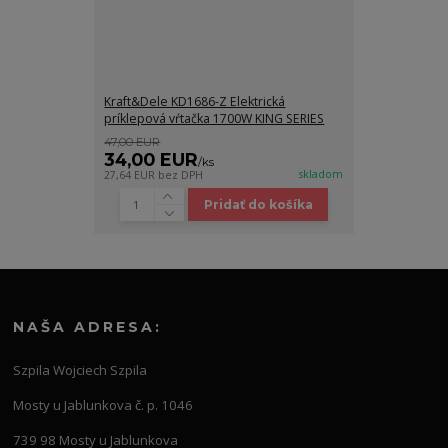
Kraft&Dele KD1686-Z Elektrická
príklepová vŕtačka 1700W KING SERIES
47,00 EUR
34,00 EUR
/
ks
skladom
27,64 EUR
bez DPH
Pridať do košíka
NAŠA ADRESA:
Szpila Wojciech Szpila
Mosty u Jablunkova č. p. 1046
739 98 Mosty u Jablunkova