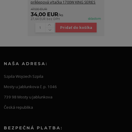
príklepová vŕtačka 1700W KING SERIES
47,00 EUR
34,00 EUR
/
ks
skladom
27,64 EUR
bez DPH
Pridať do košíka
NAŠA ADRESA:
Szpila Wojciech Szpila
Mosty u Jablunkova č. p. 1046
739 98 Mosty u Jablunkova
Česká republika
BEZPEČNÁ PLATBA: