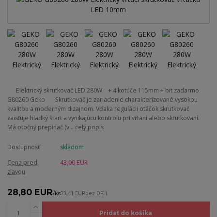
Elektrický skrutkovač LED 280W + 4 kotúče 115mm + bit zadarmo
G80260 Geko Skrutkovač je zariadenie charakterizované vysokou
kvalitou a moderným dizajnom. Vďaka regulácii otáčok skrutkovač
zaisťuje hladký štart a vynikajúcu kontrolu pri vŕtaní alebo skrutkovaní.
Má otočný prepínač (v...
celý popis
Dostupnosť
skladom
Cena pred
43,00 EUR
zľavou
28,80 EUR
/
ks
23,41 EUR
bez DPH
Pridať do košíka